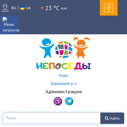
o
23
C
RU
UA
ясно
Киев
Дарницкий р-н
Администрация
Найти