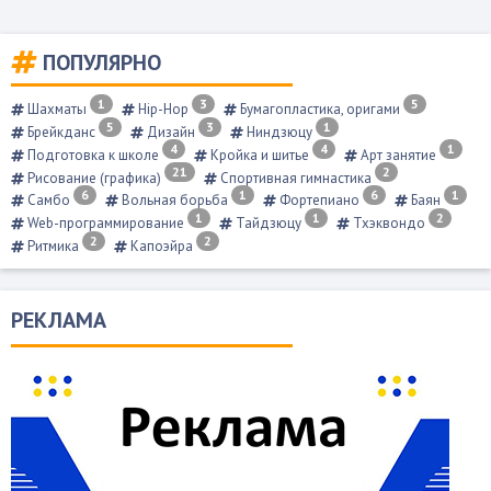
ПОПУЛЯРНО
1
3
5
Шахматы
Hip-Hop
Бумагопластика, оригами
5
3
1
Брейкданс
Дизайн
Ниндзюцу
4
4
1
Подготовка к школе
Кройка и шитье
Арт занятие
21
2
Рисование (графика)
Спортивная гимнастика
6
1
6
1
Самбо
Вольная борьба
Фортепиано
Баян
1
1
2
Web-программирование
Тайдзюцу
Тхэквондо
2
2
Ритмика
Капоэйра
РЕКЛАМА