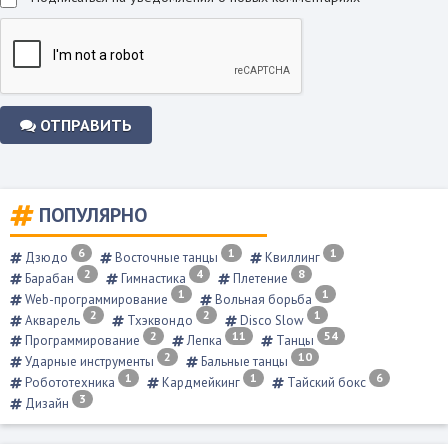
ОТПРАВИТЬ
ПОПУЛЯРНО
6
1
1
Дзюдо
Восточные танцы
Квиллинг
2
4
8
Барабан
Гимнастика
Плетение
1
1
Web-программирование
Вольная борьба
2
2
1
Акварель
Тхэквондо
Disco Slow
2
11
54
Программирование
Лепка
Танцы
2
10
Ударные инструменты
Бальные танцы
1
1
6
Робототехника
Кардмейкинг
Тайский бокс
3
Дизайн