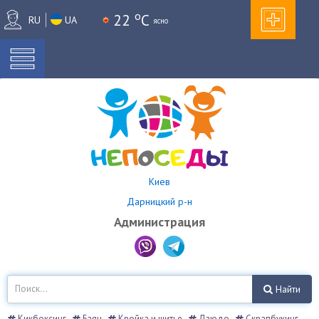
o
22
C
RU
UA
ясно
Киев
Дарницкий р-н
Администрация
Найти
Кикбоксинг
Баян
Кройка и шитье
Дзюдо
Скрапбукинг