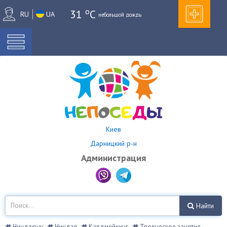
o
31
C
RU
UA
небольшой дождь
Киев
Дарницкий р-н
Администрация
Найти
Ниндзюцу
Ниндзя
Кардмейкинг
Творческое занятие