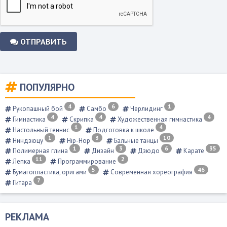
ОТПРАВИТЬ
ПОПУЛЯРНО
4
6
1
Рукопашный бой
Самбо
Черлидинг
4
4
4
Гимнастика
Скрипка
Художественная гимнастика
1
4
Настольный теннис
Подготовка к школе
1
3
10
Ниндзюцу
Hip-Hop
Бальные танцы
1
3
6
35
Полимерная глина
Дизайн
Дзюдо
Карате
11
2
Лепка
Программирование
5
46
Бумагопластика, оригами
Современная хореография
7
Гитара
РЕКЛАМА