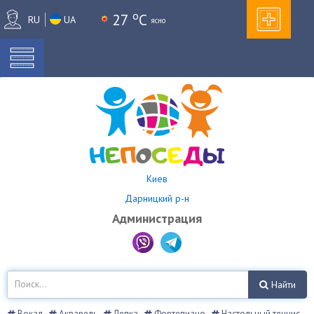
o
27
C
RU
UA
ясно
Киев
Дарницкий р-н
Администрация
Найти
Вокал
Акварель
Лепка
Фортепиано
Настольный теннис