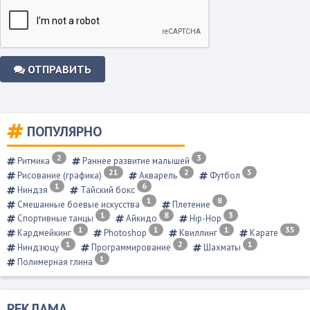
ОТПРАВИТЬ
ПОПУЛЯРНО
2
3
Ритмика
Раннее развитие малышей
21
2
5
Рисование (графика)
Акварель
Футбол
1
6
Ниндзя
Тайский бокс
1
8
Смешанные боевые искусства
Плетение
1
8
3
Спортивные танцы
Айкидо
Hip-Hop
1
1
1
35
Кардмейкинг
Photoshop
Квиллинг
Карате
1
2
1
Ниндзюцу
Программирование
Шахматы
1
Полимерная глина
РЕКЛАМА