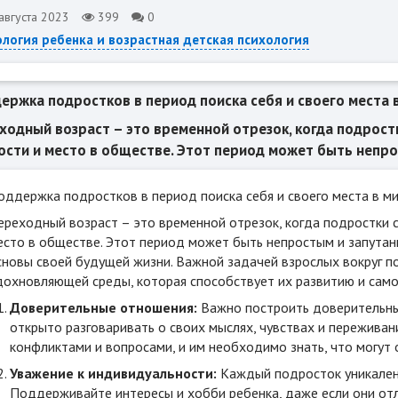
августа 2023
399
0
логия ребенка и возрастная детская психология
ержка подростков в период поиска себя и своего места 
ходный возраст – это временной отрезок, когда подрост
ости и место в обществе. Этот период может быть непрос
оддержка подростков в период поиска себя и своего места в м
ереходный возраст – это временной отрезок, когда подростки с
есто в обществе. Этот период может быть непростым и запута
сновы своей будущей жизни. Важной задачей взрослых вокруг 
дохновляющей среды, которая способствует их развитию и сам
Доверительные отношения:
Важно построить доверительны
открыто разговаривать о своих мыслях, чувствах и переживан
конфликтами и вопросами, и им необходимо знать, что могут
Уважение к индивидуальности:
Каждый подросток уникален,
Поддерживайте интересы и хобби ребенка, даже если они от