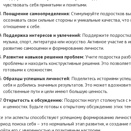
чувствовать себя принятыми и понятыми.
Поощрение самоопределения:
Стимулируйте подростков выр
осознавать свои сильные стороны и уникальные качества, чт
отношение к себе.
Поддержка интересов и увлечений:
Поддержите подростка в
музыка, спорт, литература или искусство. Активное участие 
развитию самооценки и формированию личности.
Развитие навыков решения проблем:
Учите подростка разби
проблемы и находить конструктивные решения. Это позволяет 
готовыми к сложностям.
Образцы успешных личностей:
Поделитесь историями успеш
себя и добились значимых результатов. Это может вдохновить
собственные пути и цели имеют большую ценность.
Открытость к обсуждению:
Подростки могут столкнуться с 
и ценностях. Будьте готовы к открытому обсуждению этих те
се эти аспекты способствуют успешному формированию личности
ериод поиска себя – это нормальный этап развития, и создан
ройти его с уверенностью и позитивным настроем.