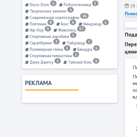
1
1
Disco Slow
Робототехника
28 
4
Творческое занятие
Психо
46
Современная хореография
8
6
1
Плетение
Бокс
Ниндзюцу
3
17
Hip-Hop
Живопись
Подд
1
Спортивная аэробика
3
1
Скрапбукинг
Тайдзюцу
Пере
1
1
Полимерная глина
Бандура
ценн
2
Спортивная гимнастика
2
6
Джиу Джитсу
Тайский бокс
П
П
РЕКЛАМА
м
о
в