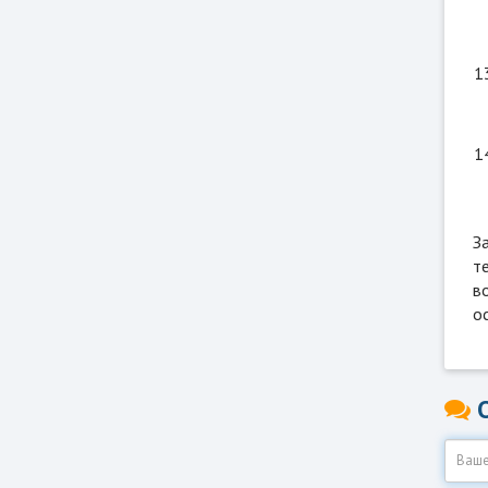
З
т
в
о