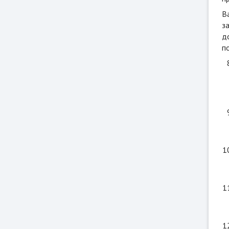
В
з
д
п