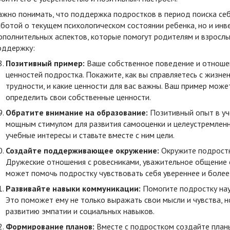
ажно понимать, что поддержка подростков в период поиска себя
аботой о текущем психологическом состоянии ребенка, но и инве
ополнительных аспектов, которые помогут родителям и взрос
оддержку:
Позитивный пример:
Ваше собственное поведение и отношен
ценностей подростка. Покажите, как вы справляетесь с жизне
трудности, и какие ценности для вас важны. Ваш пример може
определить свои собственные ценности.
Обратите внимание на образование:
Позитивный опыт в уч
мощным стимулом для развития самооценки и целеустремленн
учебные интересы и ставьте вместе с ним цели.
Создайте поддерживающее окружение:
Окружите подростк
Дружеские отношения с ровесниками, уважительное общение с
может помочь подростку чувствовать себя увереннее и боле
Развивайте навыки коммуникации:
Помогите подростку нау
Это поможет ему не только выражать свои мысли и чувства, н
развитию эмпатии и социальных навыков.
Формирование планов:
Вместе с подростком создайте планы