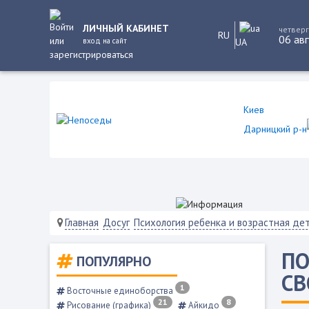
ЛИЧНЫЙ КАБИНЕТ
четверг
RU
06 авг
вход на сайт
UA
Киев
Дарницкий р-н
Главная
Досуг
Психология ребенка и возрастная дет
ПО
ПОПУЛЯРНО
СВ
1
Восточные единоборства
21
8
Рисование (графика)
Айкидо