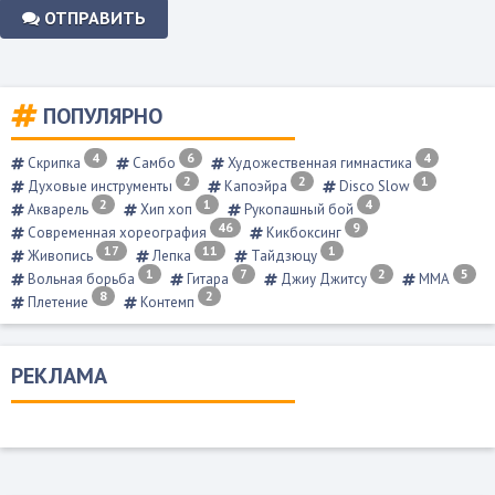
ОТПРАВИТЬ
ПОПУЛЯРНО
4
6
4
Скрипка
Самбо
Художественная гимнастика
2
2
1
Духовые инструменты
Капоэйра
Disco Slow
2
1
4
Акварель
Хип хоп
Рукопашный бой
46
9
Современная хореография
Кикбоксинг
17
11
1
Живопись
Лепка
Тайдзюцу
1
7
2
5
Вольная борьба
Гитара
Джиу Джитсу
ММА
8
2
Плетение
Контемп
РЕКЛАМА