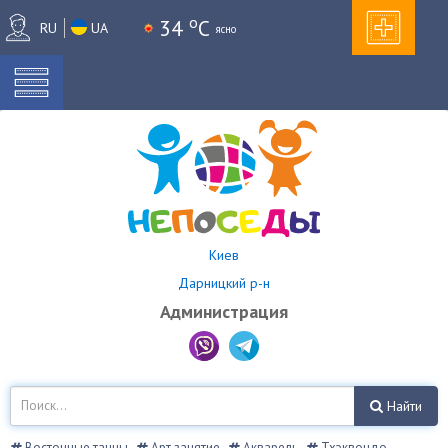
o
34
C
RU
UA
ясно
Киев
Дарницкий р-н
Администрация
Найти
Восточные танцы
Арт занятие
Акварель
Тхэквондо