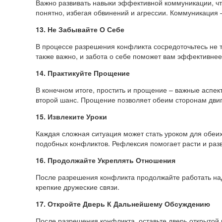
Важно развивать навыки эффективной коммуникации, что
понятно, избегая обвинений и агрессии. Коммуникация
13. Не Забывайте О Себе
В процессе разрешения конфликта сосредоточьтесь не то
также важно, и забота о себе поможет вам эффективнее
14. Практикуйте Прощение
В конечном итоге, простить и прощение – важные аспек
второй шанс. Прощение позволяет обеим сторонам двиг
15. Извлеките Уроки
Каждая сложная ситуация может стать уроком для обеих 
подобных конфликтов. Рефлексия помогает расти и разв
16. Продолжайте Укреплять Отношения
После разрешения конфликта продолжайте работать над
крепкие дружеские связи.
17. Откройте Дверь К Дальнейшему Обсуждению
После разрешения конфликта, оставьте дверь открытой 