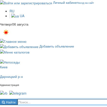
Личный кабинет
вход на сайт
RU
UA
Четверг
06 августа
o
37
C
ясно
Добавить объявление
Киев
Дарницкий р-н
Администрация
Найти