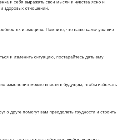
нка и себя выражать свои мысли и чувства ясно и
ии здоровых отношений.
требностях и эмоциях. Помните, что ваше самочувствие
ться и изменить ситуацию, постарайтесь дать ему
акие изменения можно внести в будущем, чтобы избежать
г о друге помогут вам преодолеть трудности и строить
вовать, что вы готовы обсудить любые вопросы,