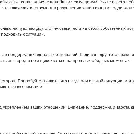
бы легче справляться с подобными ситуациями. Учите своего ребе
 – это ключевой инструмент в разрешении конфликтов и поддержан
лько на чувствах другого человека, но и на своих собственных по
 подходить к ситуации.
ты в поддержании здоровых отношений. Если ваш друг готов извини
аться вперед и не зацикливаться на прошлых обидных моментах.
сторон. Попробуйте выявить, что вы узнали из этой ситуации, и к
иваться как личности.
 укреплением ваших отношений. Внимание, поддержка и забота дру
к дальнейшему обсуждению. Это позволит вам и вашему другу чувст