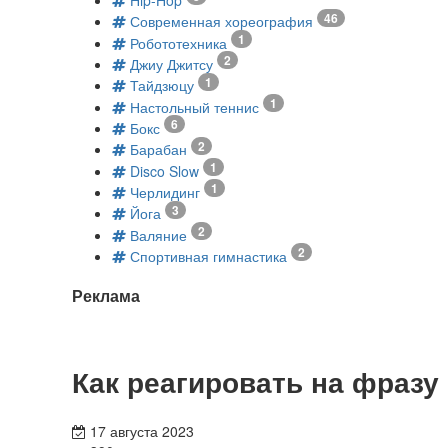
Hip-Hop
46
Современная хореография
1
Робототехника
2
Джиу Джитсу
1
Тайдзюцу
1
Настольный теннис
6
Бокс
2
Барабан
1
Disco Slow
1
Черлидинг
3
Йога
2
Валяние
2
Спортивная гимнастика
Реклама
Как реагировать на фразу
17 августа 2023