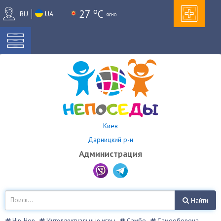
o
27
C
RU
UA
ясно
Киев
Дарницкий р-н
Администрация
Найти
Hip-Hop
Интеллектуальные игры
Самбо
Самооборона