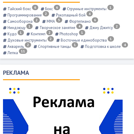
6
6
1
Тайский бокс
Бокс
Струнные инструменты
2
4
Программирование
Рукопашный бой
2
5
6
Самооборона
ММА
Фортепиано
1
4
2
Ниндзюцу
Творческое занятие
Джиу Джитсу
1
2
1
Кудо
Контемп
Photoshop
2
1
Духовые инструменты
Восточные единоборства
2
1
4
Акварель
Спортивные танцы
Подготовка к школе
11
Лепка
РЕКЛАМА