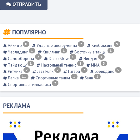
ОТПРАВИТЬ
ПОПУЛЯРНО
8
2
9
Айкидо
Ударные инструменты
Кикбоксинг
1
1
1
Черлидинг
Квиллинг
Восточные танцы
2
1
1
Самооборона
Disco Slow
Ниндзя
1
1
5
Тайдзюцу
Настольный теннис
ММА
2
2
7
5
Ритмика
Jazz Funk
Гитара
Брейкданс
11
1
1
Лепка
Спортивные танцы
Баян
2
Спортивная гимнастика
РЕКЛАМА