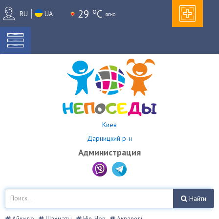
o
29
C
RU
UA
ясно
Киев
Дарницкий р-н
Администрация
Найти
Айкидо
Шахматы
Hip-Hop
Акварель