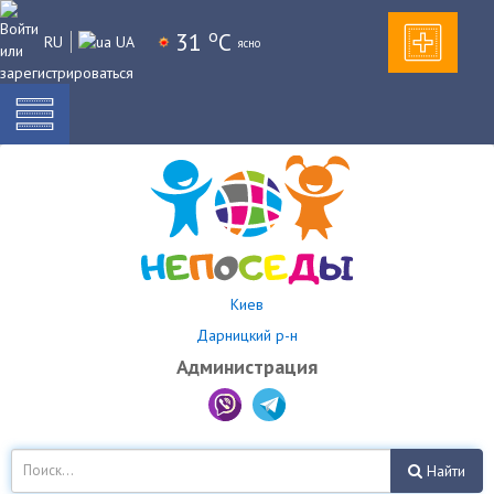
o
31
C
RU
UA
ясно
Киев
Дарницкий р-н
Администрация
Найти