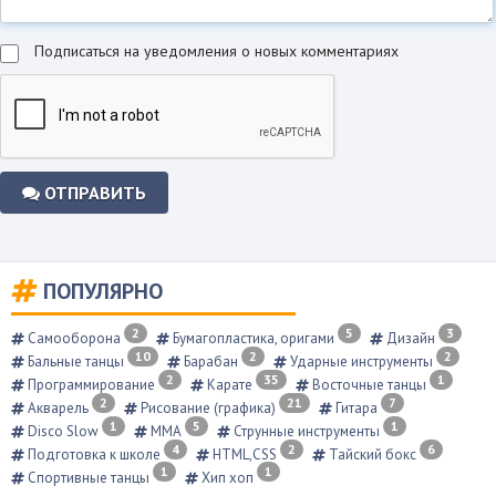
Подписаться на уведомления о новых комментариях
ОТПРАВИТЬ
ПОПУЛЯРНО
2
5
3
Самооборона
Бумагопластика, оригами
Дизайн
10
2
2
Бальные танцы
Барабан
Ударные инструменты
2
35
1
Программирование
Карате
Восточные танцы
2
21
7
Акварель
Рисование (графика)
Гитара
1
5
1
Disco Slow
ММА
Струнные инструменты
4
2
6
Подготовка к школе
HTML,CSS
Тайский бокс
1
1
Спортивные танцы
Хип хоп