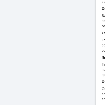
р
О
В
п
о
С
С
р
с
П
П
п
п
О
С
в
в