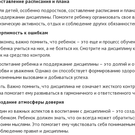
оставление расписания и плана
ля детей, особенно подростков, составление расписания и пла
оддержании дисциплины. Помогите ребенку организовать свое вр
изическую активность, отдых и соблюдение других обязанносте
ерпимость к ошибкам
аконец, важно помнить, что ребенок – это еще и процесс обучен
ебенка учиться на них, а не бояться их. Смотрите на дисциплину 
ак на средство контроля.
оспитание ребенка и поддержание дисциплины – это долгий и о
юбви и уважения. Однако он способствует формированию здоров
изненными вызовами и добиваться успеха.
ать. Важно помнить, что дисциплина не означает жесткого конт
на помогает ему развиваться в гармоничного и ответственного ч
оздание атмосферы доверия
дин из важных аспектов в воспитании с дисциплиной – это со
ебенком. Ребенок должен знать, что он всегда может обратитьс
воими мыслями. Это помогает ему чувствовать себя понимаемым
облюдению правил и дисциплины.