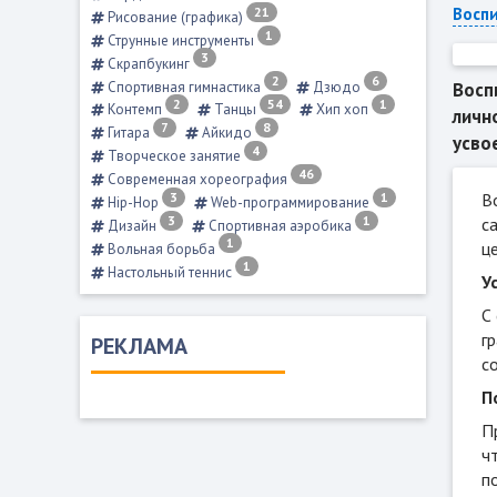
21
Восп
Рисование (графика)
1
Струнные инструменты
3
Скрапбукинг
2
6
Спортивная гимнастика
Дзюдо
Восп
2
54
1
Контемп
Танцы
Хип хоп
личн
7
8
Гитара
Айкидо
усво
4
Творческое занятие
46
Современная хореография
3
1
В
Hip-Hop
Web-программирование
3
1
с
Дизайн
Спортивная аэробика
1
ц
Вольная борьба
1
Настольный теннис
У
С
г
РЕКЛАМА
с
П
П
ч
п