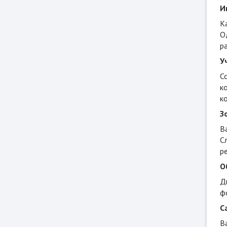
И
К
О
р
У
С
к
к
З
В
С
р
О
Д
ф
С
В