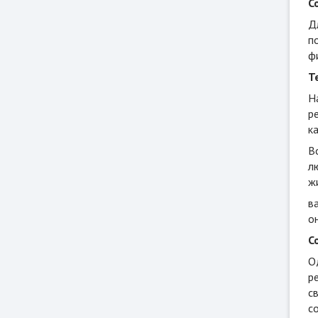
С
Д
п
ф
Т
Н
р
к
В
л
ж
в
о
С
О
р
с
с