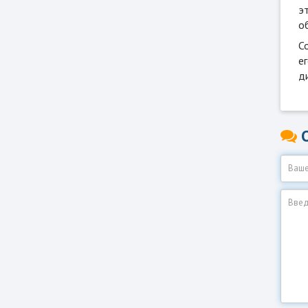
э
о
С
е
д