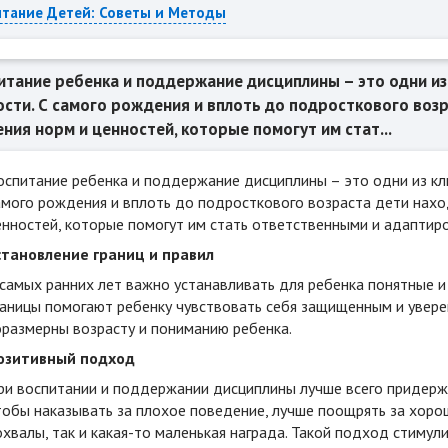
итание Детей: Советы и Методы
итание ребенка и поддержание дисциплины – это одни из
ости. С самого рождения и вплоть до подросткового воз
ения норм и ценностей, которые помогут им стат...
оспитание ребенка и поддержание дисциплины – это одни из кл
амого рождения и вплоть до подросткового возраста дети наход
енностей, которые помогут им стать ответственными и адапти
становление границ и правил
 самых ранних лет важно устанавливать для ребенка понятные 
раницы помогают ребенку чувствовать себя защищенным и увере
оразмерны возрасту и пониманию ребенка.
озитивный подход
ри воспитании и поддержании дисциплины лучше всего придерж
тобы наказывать за плохое поведение, лучше поощрять за хорош
охвалы, так и какая-то маленькая награда. Такой подход стиму