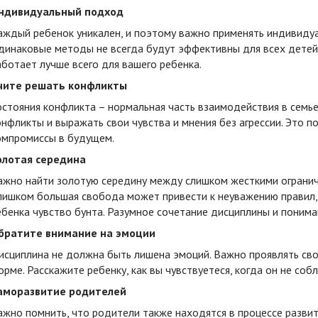
ндивидуальный подход
аждый ребенок уникален, и поэтому важно применять индивиду
динаковые методы не всегда будут эффективны для всех детей.
аботает лучше всего для вашего ребенка.
чите решать конфликты
остояния конфликта – нормальная часть взаимодействия в семь
онфликты и выражать свои чувства и мнения без агрессии. Это 
омпромиссы в будущем.
олотая середина
ажно найти золотую середину между слишком жесткими ограни
лишком большая свобода может привести к неуважению правил, 
ебенка чувство бунта. Разумное сочетание дисциплины и поним
братите внимание на эмоции
исциплина не должна быть лишена эмоций. Важно проявлять сво
орме. Расскажите ребенку, как вы чувствуетеся, когда он не соб
аморазвитие родителей
ажно помнить, что родители также находятся в процессе развит