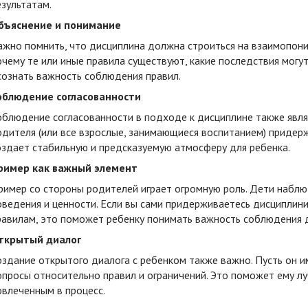
езультатам.
бъяснение и понимание
ажно помнить, что дисциплина должна строиться на взаимопони
очему те или иные правила существуют, какие последствия могу
сознать важность соблюдения правил.
облюдение согласованности
облюдение согласованности в подходе к дисциплине также явл
одителя (или все взрослые, занимающиеся воспитанием) придерж
оздает стабильную и предсказуемую атмосферу для ребенка.
ример как важный элемент
ример со стороны родителей играет огромную роль. Дети наблю
оведения и ценности. Если вы сами придерживаетесь дисциплин
равилам, это поможет ребенку понимать важность соблюдения 
ткрытый диалог
оздание открытого диалога с ребенком также важно. Пусть он 
опросы относительно правил и ограничений. Это поможет ему лу
овлеченным в процесс.