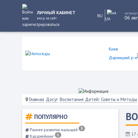
ЛИЧНЫЙ КАБИНЕТ
четверг
RU
06 авг
вход на сайт
UA
Киев
Дарницкий р-н
Главная
Досуг
Воспитание Детей: Советы и Методы
ВО
ПОПУЛЯРНО
3
Раннее развитие малышей
17 
1
Кардмейкинг