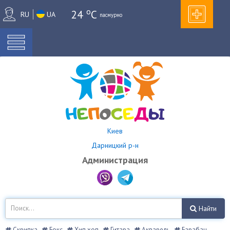
o
24
C
RU
UA
пасмурно
Киев
Дарницкий р-н
Администрация
Найти
Скрипка
Бокс
Хип хоп
Гитара
Акварель
Барабан