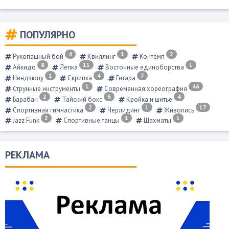
ПОПУЛЯРНО
4
1
2
Рукопашный бой
Квиллинг
Контемп
8
11
1
Айкидо
Лепка
Восточные единоборства
1
4
7
Ниндзюцу
Скрипка
Гитара
1
46
Струнные инструменты
Современная хореография
2
6
4
Барабан
Тайский бокс
Кройка и шитье
2
1
17
Спортивная гимнастика
Черлидинг
Живопись
2
1
1
Jazz Funk
Спортивные танцы
Шахматы
РЕКЛАМА