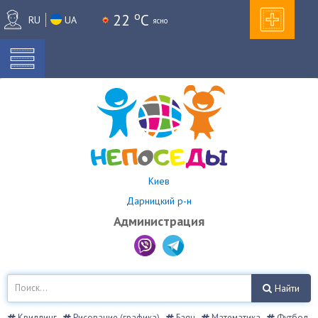
o
22
C
RU
UA
ясно
Киев
Дарницкий р-н
Администрация
Найти
Квиллинг
Рисование (графика)
Баян
Математика
Футбол