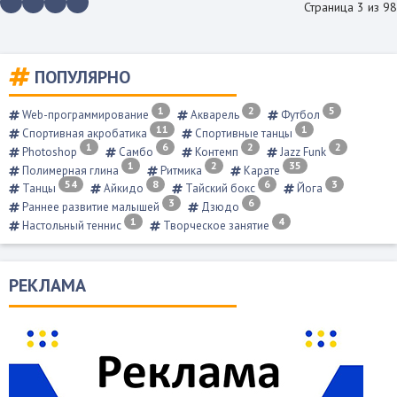
Страница 3 из 98
ПОПУЛЯРНО
1
2
5
Web-программирование
Акварель
Футбол
11
1
Спортивная акробатика
Спортивные танцы
1
6
2
2
Photoshop
Самбо
Контемп
Jazz Funk
1
2
35
Полимерная глина
Ритмика
Карате
54
8
6
3
Танцы
Айкидо
Тайский бокс
Йога
3
6
Раннее развитие малышей
Дзюдо
1
4
Настольный теннис
Творческое занятие
РЕКЛАМА