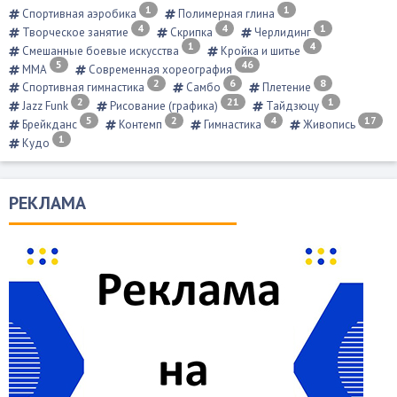
1
1
Спортивная аэробика
Полимерная глина
4
4
1
Творческое занятие
Скрипка
Черлидинг
1
4
Смешанные боевые искусства
Кройка и шитье
5
46
ММА
Современная хореография
2
6
8
Спортивная гимнастика
Самбо
Плетение
2
21
1
Jazz Funk
Рисование (графика)
Тайдзюцу
5
2
4
17
Брейкданс
Контемп
Гимнастика
Живопись
1
Кудо
РЕКЛАМА