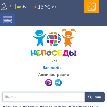
o
15
C
RU
UA
ясно
Киев
Дарницкий р-н
Администрация
Найти
Брейкданс
Скрипка
Народная песня
Полимерная глина