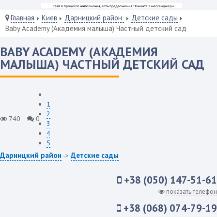
Главная
Киев
Дарницкий район
Детские сады
Baby Academy (Академия малыша) Частный детский сад
BABY ACADEMY (АКАДЕМИЯ
МАЛЫША) ЧАСТНЫЙ ДЕТСКИЙ САД
1
2
740
0
3
4
5
Дарницкий район
Детские сады
->
+38 (050) 147-51-61
показать телефон
+38 (068) 074-79-19