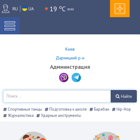
o
19
C
RU
UA
ясно
Киев
Дарницкий р-н
Администрация
Найти
Спортивные танцы
Подготовка к школе
Барабан
Hip-Hop
Журналистика
Ударные инструменты