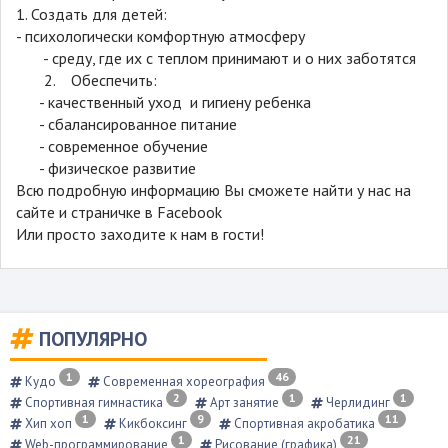
1. Создать для детей:
- психологически комфортную атмосферу
- среду, где их с теплом принимают и о них заботятся
2. Обеспечить:
- качественный уход и гигиену ребенка
- сбалансированное питание
- современное обучение
- физическое развитие
Всю подробную информацию Вы сможете найти у нас на
сайте и страничке в Facebook
Или просто заходите к нам в гости!
ПОПУЛЯРНО
1
46
Кудо
Современная хореография
2
1
1
Спортивная гимнастика
Арт занятие
Черлидинг
1
9
11
Хип хоп
Кикбоксинг
Спортивная акробатика
1
21
Web-программирование
Рисование (графика)