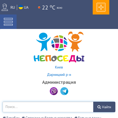
o
22
C
RU
UA
ясно
Киев
Дарницкий р-н
Администрация
Найти
Барабан
Смешанные боевые искусства
Бальные танцы