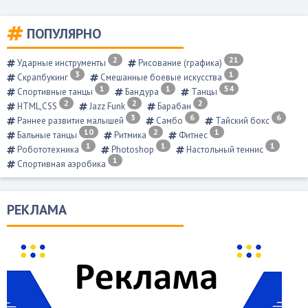
ПОПУЛЯРНО
2
21
Ударные инструменты
Рисование (графика)
3
1
Скрапбукинг
Смешанные боевые искусства
1
1
54
Спортивные танцы
Бандура
Танцы
2
2
2
HTML,CSS
Jazz Funk
Барабан
3
6
6
Раннее развитие малышей
Самбо
Тайский бокс
10
2
1
Бальные танцы
Ритмика
Фитнес
1
1
1
Робототехника
Photoshop
Настольный теннис
1
Спортивная аэробика
РЕКЛАМА