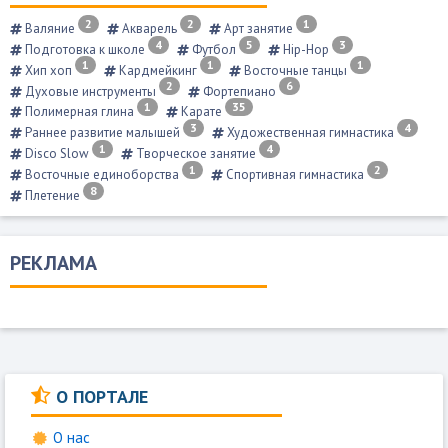
2
2
1
Валяние
Акварель
Арт занятие
4
5
3
Подготовка к школе
Футбол
Hip-Hop
1
1
1
Хип хоп
Кардмейкинг
Восточные танцы
2
6
Духовые инструменты
Фортепиано
1
35
Полимерная глина
Карате
3
4
Раннее развитие малышей
Художественная гимнастика
1
4
Disco Slow
Творческое занятие
1
2
Восточные единоборства
Спортивная гимнастика
8
Плетение
РЕКЛАМА
О ПОРТАЛЕ
О нас