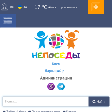
o
17
C
RU
UA
облачно с прояснениями
Киев
Дарницкий р-н
Администрация
Найти
Тайский бокс
Программирование
Карате