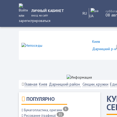
ЛИЧНЫЙ КАБИНЕТ
суббот
RU
08 авг
вход на сайт
UA
Киев
Дарницкий р-н
Главная
Киев
Дарницкий район
Секции, кружки
Еди
КУ
ПОПУЛЯРНО
СЕ
5
Бумагопластика, оригами
21
Рисование (графика)