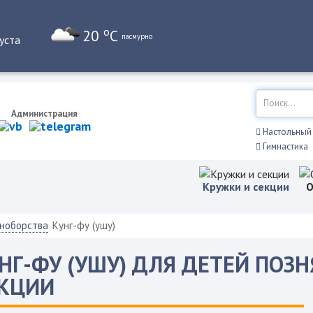
а
o
20
C
пасмурно
уста
Администрация
Настольный 
Гимнастика
Кружки и секции
О
ноборства
Кунг-фу (ушу)
НГ-ФУ (УШУ) ДЛЯ ДЕТЕЙ ПОЗН
КЦИИ