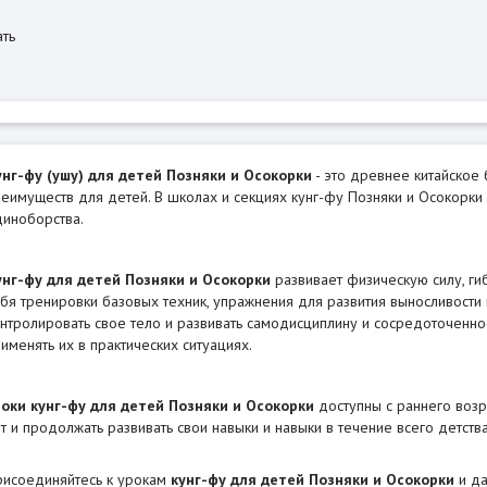
унг-фу (ушу) для детей Позняки и Осокорки
- это древнее китайское
еимуществ для детей. В школах и секциях кунг-фу Позняки и Осокорки
иноборства.
унг-фу для детей Позняки и Осокорки
развивает физическую силу, гиб
бя тренировки базовых техник, упражнения для развития выносливости и
нтролировать свое тело и развивать самодисциплину и сосредоточенно
именять их в практических ситуациях.
роки кунг-фу для детей Позняки и Осокорки
доступны с раннего возра
т и продолжать развивать свои навыки и навыки в течение всего детства
рисоединяйтесь к урокам
кунг-фу для детей Позняки и Осокорки
и да