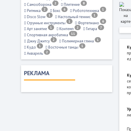
2
8
Самооборона
Плетение
2
6
1
Ритмика
Бокс
Робототехника
1
1
Disco Slow
Настольный теннис
1
6
Струнные инструменты
Фортепиано
1
2
7
Арт занятие
Контемп
Гитара
11
Спортивная акробатика
2
1
Джиу Джитсу
Полимерная глина
1
1
К
Кудо
Восточные танцы
2
пр
Акварель
ед
РЕКЛАМА
К
се
ко
пр
У
ле
П