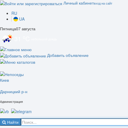
Личный кабинет
вход на сайт
RU
UA
Пятница
07 августа
o
31
C
небольшой дождь
Добавить объявление
Киев
Дарницкий р-н
Администрация
Найти