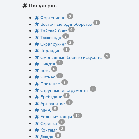
Популярно
6
Фортепиано
1
Восточные единоборства
6
Тайский бокс
2
Тхэквондо
3
Скрапбукинг
1
Черлидинг
1
Смешанные боевые искусства
1
Ниндзя
6
Бокс
1
Фитнес
8
Плетение
1
Струнные инструменты
5
Брейкданс
1
Арт занятие
5
ММА
10
Бальные танцы
4
Скрипка
2
Контемп
6
Дзюдо