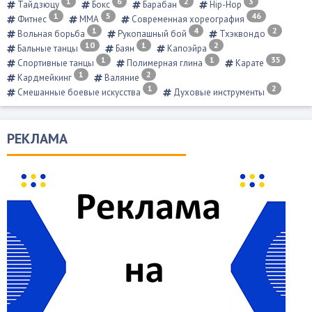
1
6
2
3
Тайдзюцу
Бокс
Барабан
Hip-Hop
1
5
46
Фитнес
ММА
Современная хореография
1
4
2
Вольная борьба
Рукопашный бой
Тхэквондо
10
1
2
Бальные танцы
Баян
Капоэйра
1
1
35
Спортивные танцы
Полимерная глина
Карате
1
2
Кардмейкинг
Валяние
1
2
Смешанные боевые искусства
Духовые инструменты
РЕКЛАМА