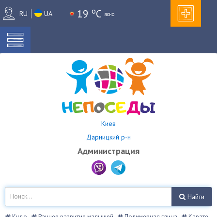
o
19
C
RU
UA
ясно
Киев
Дарницкий р-н
Администрация
Найти
Кудо
Раннее развитие малышей
Полимерная глина
Карате