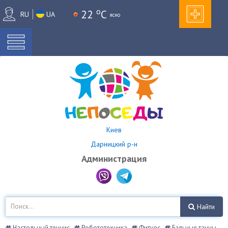
o
22
C
RU
UA
ясно
Киев
Дарницкий р-н
Администрация
Найти
Настольный теннис
Робототехника
Фитнес
Бальные танцы