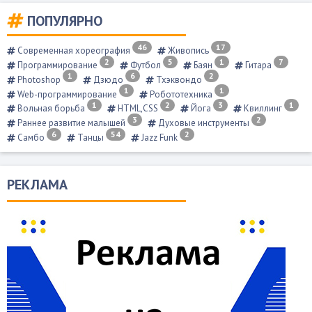
ПОПУЛЯРНО
46
17
Современная хореография
Живопись
2
5
1
7
Программирование
Футбол
Баян
Гитара
1
6
2
Photoshop
Дзюдо
Тхэквондо
1
1
Web-программирование
Робототехника
1
2
3
1
Вольная борьба
HTML,CSS
Йога
Квиллинг
3
2
Раннее развитие малышей
Духовые инструменты
6
54
2
Самбо
Танцы
Jazz Funk
РЕКЛАМА