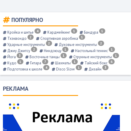
ПОПУЛЯРНО
4
1
1
Кройка и шитье
Кардмейкинг
Бандура
2
1
Тхэквондо
Спортивная аэробика
2
2
Ударные инструменты
Духовые инструменты
2
1
1
Джиу Джитсу
Ниндзюцу
Настольный теннис
3
1
1
Йога
Восточные танцы
Струнные инструменты
1
7
1
6
Кудо
Гитара
Шахматы
Тайский бокс
4
1
3
Подготовка к школе
Disco Slow
Дизайн
РЕКЛАМА