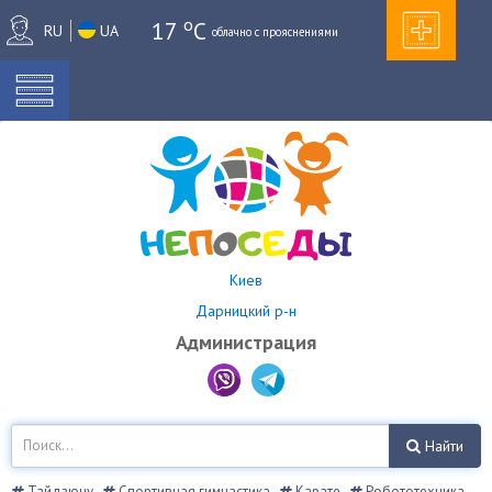
o
17
C
RU
UA
облачно с прояснениями
Киев
Дарницкий р-н
Администрация
Найти
Тайдзюцу
Спортивная гимнастика
Карате
Робототехника