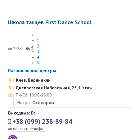
Школа танцев First Dance School
1
2
2164
0
3
4
5
Развивающие центры
Киев, Дарницкий
​Днепровская Набережная, 25, ​1 этаж
Пн-Сб: 10:00-20:00
Метро:
Осокорки
Выходные: Вс
+38 (099) 238-89-84
показать телефон