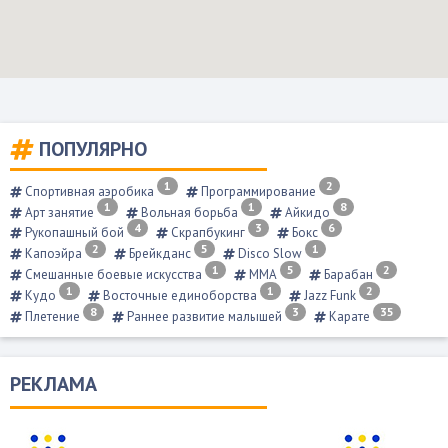
ПОПУЛЯРНО
1
2
Спортивная аэробика
Программирование
1
1
8
Арт занятие
Вольная борьба
Айкидо
4
3
6
Рукопашный бой
Скрапбукинг
Бокс
2
5
1
Капоэйра
Брейкданс
Disco Slow
1
5
2
Смешанные боевые искусства
ММА
Барабан
1
1
2
Кудо
Восточные единоборства
Jazz Funk
8
3
35
Плетение
Раннее развитие малышей
Карате
РЕКЛАМА