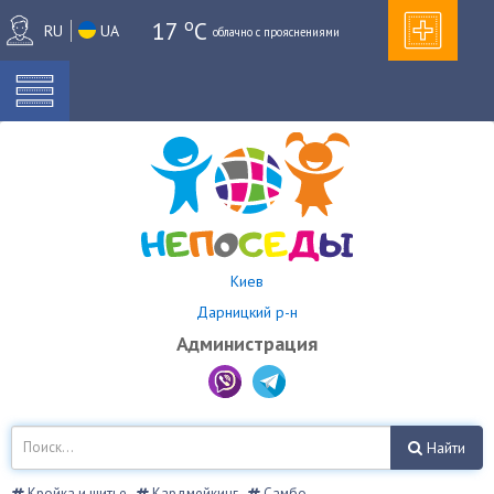
o
17
C
RU
UA
облачно с прояснениями
Киев
Дарницкий р-н
Администрация
Найти
Кройка и шитье
Кардмейкинг
Самбо