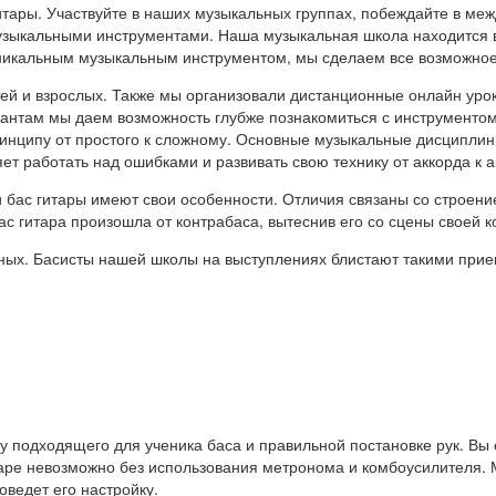
тары. Участвуйте в наших музыкальных группах, побеждайте в меж
узыкальными инструментами. Наша музыкальная школа находится в
уникальным музыкальным инструментом, мы сделаем все возможно
ей и взрослых. Также мы организовали дистанционные онлайн уроки
нтам мы даем возможность глубже познакомиться с инструментом, 
инципу от простого к сложному. Основные музыкальные дисципли
ет работать над ошибками и развивать свою технику от аккорда к а
бас гитары имеют свои особенности. Отличия связаны со строение
Бас гитара произошла от контрабаса, вытеснив его со сцены своей 
рных. Басисты нашей школы на выступлениях блистают такими прие
подходящего для ученика баса и правильной постановке рук. Вы о
таре невозможно без использования метронома и комбоусилителя. М
ведет его настройку.