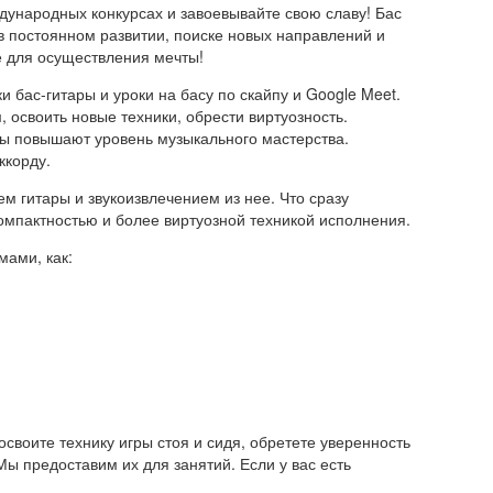
дународных конкурсах и завоевывайте свою славу! Бас
 постоянном развитии, поиске новых направлений и
е для осуществления мечты!
 бас-гитары и уроки на басу по скайпу и Google Meet.
освоить новые техники, обрести виртуозность.
ны повышают уровень музыкального мастерства.
ккорду.
м гитары и звукоизвлечением из нее. Что сразу
компактностью и более виртуозной техникой исполнения.
мами, как:
своите технику игры стоя и сидя, обретете уверенность
ы предоставим их для занятий. Если у вас есть