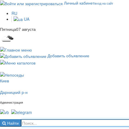
Личный кабинет
вход на сайт
RU
UA
Пятница
07 августа
o
22
C
облачно с прояснениями
Добавить объявление
Киев
Дарницкий р-н
Администрация
Найти