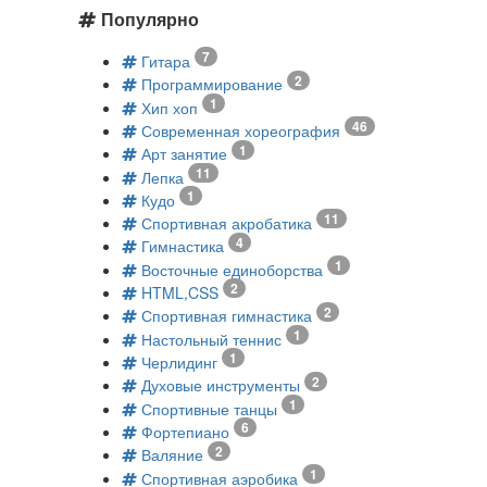
Популярно
7
Гитара
2
Программирование
1
Хип хоп
46
Современная хореография
1
Арт занятие
11
Лепка
1
Кудо
11
Спортивная акробатика
4
Гимнастика
1
Восточные единоборства
2
HTML,CSS
2
Спортивная гимнастика
1
Настольный теннис
1
Черлидинг
2
Духовые инструменты
1
Спортивные танцы
6
Фортепиано
2
Валяние
1
Спортивная аэробика