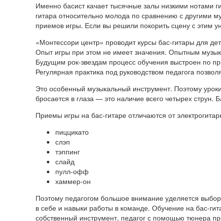
Именно басист качает тысячные залы низкими нотами ги
гитара относительно молода по сравнению с другими м
приемов игры. Если вы решили покорить сцену с этим 
«Монтессори центр» проводит курсы бас-гитары для дет
Опыт игры при этом не имеет значения. Опытным музыка
Будущим рок-звездам процесс обучения выстроен по пр
Регулярная практика под руководством педагога позволя
Это особенный музыкальный инструмент. Поэтому уроки 
бросается в глаза — это наличие всего четырех струн. 
Приемы игры на бас-гитаре отличаются от электрогита
пиццикато
слэп
тэппинг
слайд
пулл-офф
хаммер-он
Поэтому педагогом большое внимание уделяется выбору 
в себе и навыки работы в команде. Обучение на бас-ги
собственный инструмент, педагог с помощью тюнера про