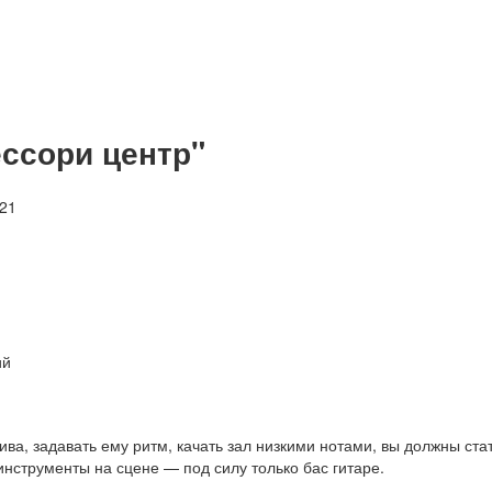
ессори центр"
21
ий
ва, задавать ему ритм, качать зал низкими нотами, вы должны ста
нструменты на сцене — под силу только бас гитаре.