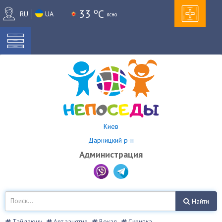
o
33
C
RU
UA
ясно
Киев
Дарницкий р-н
Администрация
Найти
Тайдзюцу
Арт занятие
Вокал
Скрипка