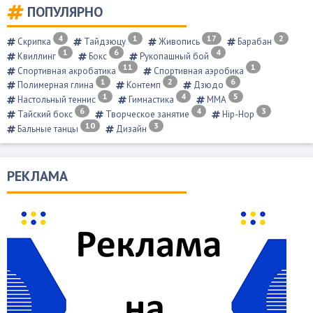
ПОПУЛЯРНО
4
1
17
2
Скрипка
Тайдзюцу
Живопись
Барабан
1
6
4
Квиллинг
Бокс
Рукопашный бой
11
1
Спортивная акробатика
Спортивная аэробика
1
2
6
Полимерная глина
Контемп
Дзюдо
1
4
5
Настольный теннис
Гимнастика
ММА
6
4
3
Тайский бокс
Творческое занятие
Hip-Hop
10
3
Бальные танцы
Дизайн
РЕКЛАМА