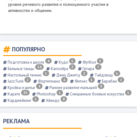
уровня речевого развития и полноценного участия в
активностях и общении.
ПОПУЛЯРНО
4
1
5
Подготовка к школе
Кудо
Футбол
10
2
7
Бальные танцы
Капоэйра
Гитара
1
2
1
Настольный теннис
Джиу Джитсу
Тайдзюцу
2
6
1
2
Jazz Funk
Фортепиано
Фитнес
Барабан
4
3
Кройка и шитье
Раннее развитие малышей
35
1
1
Карате
Photoshop
Смешанные боевые искусства
1
8
Кардмейкинг
Айкидо
РЕКЛАМА