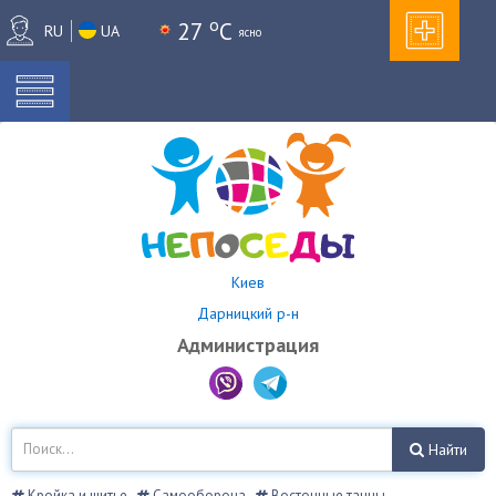
o
27
C
RU
UA
ясно
Киев
Дарницкий р-н
Администрация
Найти
Кройка и шитье
Самооборона
Восточные танцы