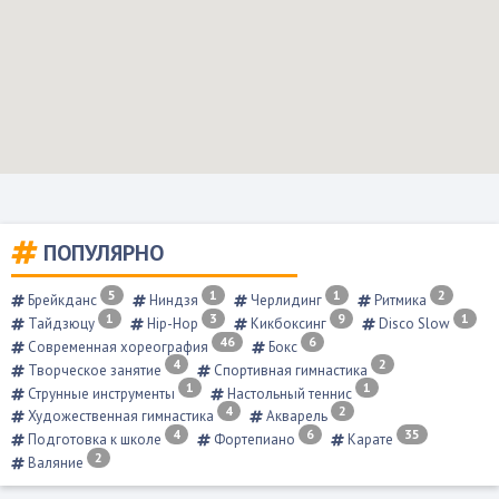
ПОПУЛЯРНО
5
1
1
2
Брейкданс
Ниндзя
Черлидинг
Ритмика
1
3
9
1
Тайдзюцу
Hip-Hop
Кикбоксинг
Disco Slow
46
6
Современная хореография
Бокс
4
2
Творческое занятие
Спортивная гимнастика
1
1
Струнные инструменты
Настольный теннис
4
2
Художественная гимнастика
Акварель
4
6
35
Подготовка к школе
Фортепиано
Карате
2
Валяние