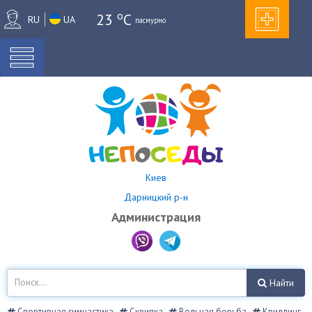
o
23
C
RU
UA
пасмурно
Киев
Дарницкий р-н
Администрация
Найти
Спортивная гимнастика
Скрипка
Вольная борьба
Квиллинг