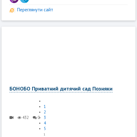
Переглянути сайт
БОНОБО Приватний дитячий сад Позняки
1
2
432
0
3
4
5
1