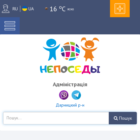
o
16
C
RU
UA
ясно
Адміністрація
Дарницкий р-н
Пошук