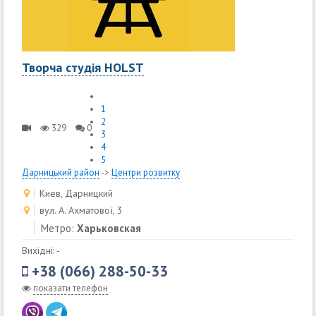
Творча студія HOLST
1
2
329
0
3
4
5
Дарницький район
->
Центри розвитку
Киев, Дарницкий
вул. А. Ахматової, 3
Метро:
Харьковская
Вихідні: -
+38 (066) 288-50-33
показати телефон