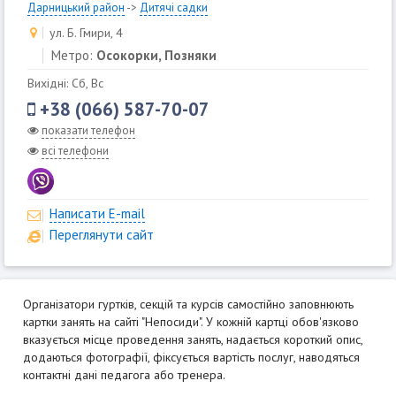
Дарницький район
->
Дитячі садки
ул. Б. Гмири, 4
Метро:
Осокорки, Позняки
Вихідні: Сб, Вс
+38 (066) 587-70-07
показати телефон
всі телефони
Написати E-mail
Переглянути сайт
Організатори гуртків, секцій та курсів самостійно заповнюють
картки занять на сайті "Непосиди". У кожній картці обов'язково
вказується місце проведення занять, надається короткий опис,
додаються фотографії, фіксується вартість послуг, наводяться
контактні дані педагога або тренера.