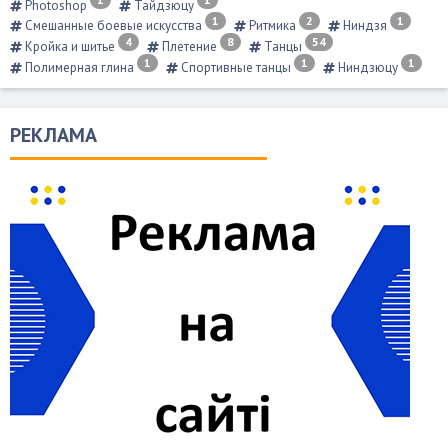
Photoshop
Тайдзюцу
1
2
1
Смешанные боевые искусства
Ритмика
Ниндзя
4
8
54
Кройка и шитье
Плетение
Танцы
1
1
1
Полимерная глина
Спортивные танцы
Ниндзюцу
РЕКЛАМА