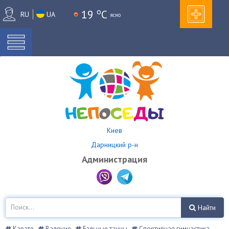
o
19
C
RU
UA
ясно
Киев
Дарницкий р-н
Администрация
Найти
Карате
Валяние
Бальные танцы
Спортивная гимнастика