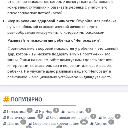
от опытных психологов, которые помогут вам действовать в
конкретных ситуациях и развивать ребенка с учетом его
психологических потребностей.
Формирование здоровой личности:
Откройте для ребенка
путь к стабильной психологической личности через
разнообразные инструменты, о которых мы расскажем.
Развивайте психологию ребенка с "Непоседами":
Формирование здоровой психологии у ребенка – это ценный
дар, который вы можете подарить ему на протяжении его
жизни. Статьи на нашем сайте помогут вам сделать этот путь
интересным, познавательным и полезным для вас и вашего
ребенка. Не упустите шанс развивать вашего "Непоседу" в
позитивное и эмоционально устойчивое индивидуальность.
ПОПУЛЯРНО
4
3
2
Гимнастика
Hip-Hop
Тхэквондо
1
2
7
Восточные танцы
Спортивная гимнастика
Гитара
6
46
8
Дзюдо
Современная хореография
Айкидо
1
1