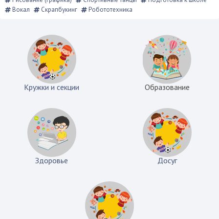
Вокал
Скрапбукинг
Робототехника
Кружки и секции
Образование
Здоровье
Досуг