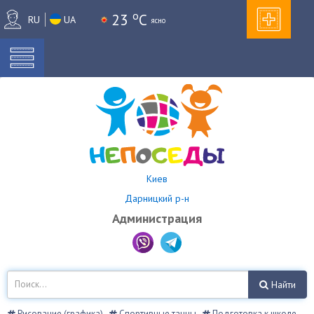
o
23
C
RU
UA
ясно
Киев
Дарницкий р-н
Администрация
Найти
Рисование (графика)
Спортивные танцы
Подготовка к школе