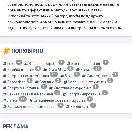
советов, помогающих родителям развивать важные навыки и
применять эффективные методы воспитания детей.
Используйте этот ценный ресурс, чтобы поддержать
психологическое и эмоциональное развитие ваших детей и
сделать их путь к зрелой личности интересным и гармоничным.
ПОПУЛЯРНО
6
1
1
Бокс
Вольная борьба
Восточные танцы
4
1
35
Кройка и шитье
Disco Slow
Карате
11
1
2
Спортивная акробатика
Баян
Самооборона
1
2
2
Photoshop
Валяние
Ударные инструменты
1
1
Спортивные танцы
Спортивная аэробика
3
2
Раннее развитие малышей
Программирование
11
1
Лепка
Смешанные боевые искусства
4
1
Художественная гимнастика
Черлидинг
РЕКЛАМА