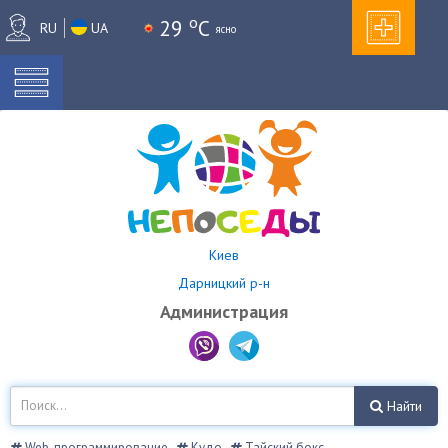
o
29
C
RU
UA
ясно
Киев
Дарницкий р-н
Администрация
Найти
Web-программирование
Кудо
Тайский бокс