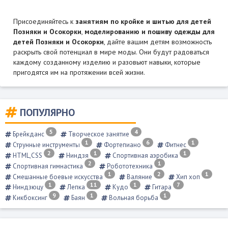
Присоединяйтесь к
занятиям по кройке и шитью
для детей
Позняки и Осокорки
,
моделированию и пошиву одежды для
детей Позняки и Осокорки
, дайте вашим детям возможность
раскрыть свой потенциал в мире моды. Они будут радоваться
каждому созданному изделию и разовьют навыки, которые
пригодятся им на протяжении всей жизни.
ПОПУЛЯРНО
5
4
Брейкданс
Творческое занятие
1
6
1
Струнные инструменты
Фортепиано
Фитнес
2
1
1
HTML,CSS
Ниндзя
Спортивная аэробика
2
1
Спортивная гимнастика
Робототехника
1
2
1
Смешанные боевые искусства
Валяние
Хип хоп
1
11
1
7
Ниндзюцу
Лепка
Кудо
Гитара
9
1
1
Кикбоксинг
Баян
Вольная борьба