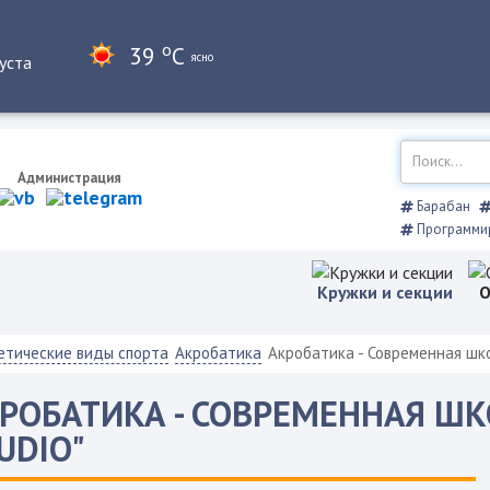
o
39
C
ясно
уста
Администрация
Барабан
Программи
Кружки и секции
О
етические виды спорта
Акробатика
Акробатика - Современная школ
РОБАТИКА - СОВРЕМЕННАЯ ШКО
UDIO"