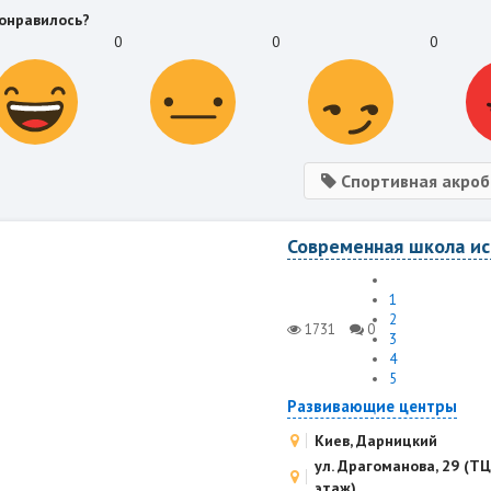
онравилось?
0
0
0
Спортивная акроб
Современная школа иск
1
2
1731
0
3
4
5
Развивающие центры
Киев, Дарницкий
ул. Драгоманова, 29 (ТЦ 
этаж)