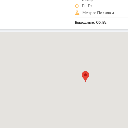
Пн-Пт
Метро:
Позняки
Выходные: Сб, Вс