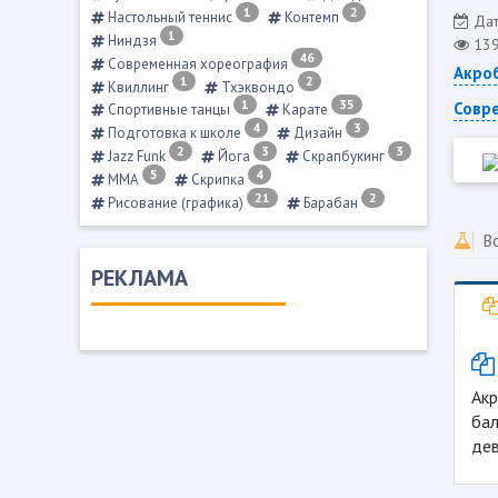
1
2
Настольный теннис
Контемп
Дат
1
Ниндзя
13
46
Современная хореография
Акро
1
2
Квиллинг
Тхэквондо
1
35
Совре
Спортивные танцы
Карате
4
3
Подготовка к школе
Дизайн
2
3
3
Jazz Funk
Йога
Скрапбукинг
5
4
ММА
Скрипка
21
2
Рисование (графика)
Барабан
В
РЕКЛАМА
Акр
бал
дев