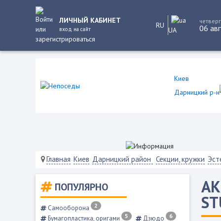
ЛИЧНЫЙ КАБИНЕТ
четверг
RU
06 авг
вход на сайт
UA
Киев
Дарницкий р-н
Главная
Киев
Дарницкий район
Секции, кружки
Эст
АК
ПОПУЛЯРНО
ST
2
Самооборона
5
6
Бумагопластика, оригами
Дзюдо