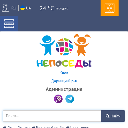
o
24
C
RU
UA
пасмурно
Киев
Дарницкий р-н
Администрация
Найти
Джиу Джитсу
Вольная борьба
Черлидинг