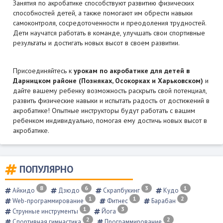
Занятия по акробатике способствуют развитию физических
способностей детей, а также помогают им обрести навыки
самоконтроля, сосредоточенности и преодоления трудностей.
Дети научатся работать в команде, улучшать свои спортивные
результаты и достигать новых высот в своем развитии.
Присоединяйтесь к
урокам
по акробатике для детей в
Дарницком районе (Позняках, Осокорках и Харьковском)
и
дайте вашему ребенку возможность раскрыть свой потенциал,
развить физические навыки и испытать радость от достижений в
акробатике! Опытные инструкторы будут работать с вашим
ребенком индивидуально, помогая ему достичь новых высот в
акробатике.
ПОПУЛЯРНО
8
6
3
1
Айкидо
Дзюдо
Скрапбукинг
Кудо
1
1
2
Web-программирование
Фитнес
Барабан
1
3
Струнные инструменты
Йога
2
2
Спортивная гимнастика
Программирование