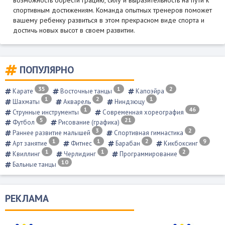
возможность обрести грацию, силу и выразительность на пути к
спортивным достижениям. Команда опытных тренеров поможет
вашему ребенку развиться в этом прекрасном виде спорта и
достичь новых высот в своем развитии.
ПОПУЛЯРНО
35
1
2
Карате
Восточные танцы
Капоэйра
1
2
1
Шахматы
Акварель
Ниндзюцу
1
46
Струнные инструменты
Современная хореография
5
21
Футбол
Рисование (графика)
3
2
Раннее развитие малышей
Спортивная гимнастика
1
1
2
9
Арт занятие
Фитнес
Барабан
Кикбоксинг
1
1
2
Квиллинг
Черлидинг
Программирование
10
Бальные танцы
РЕКЛАМА