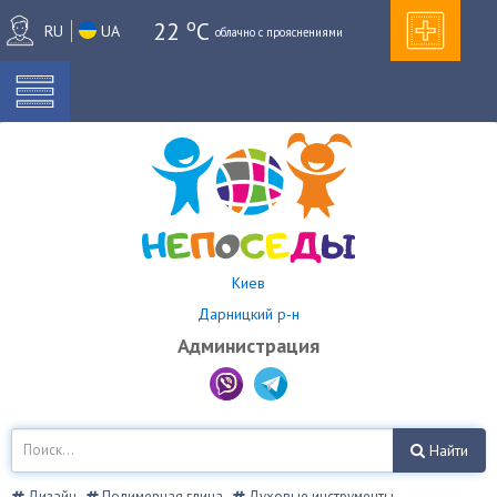
o
22
C
RU
UA
облачно с прояснениями
Киев
Дарницкий р-н
Администрация
Найти
Дизайн
Полимерная глина
Духовые инструменты