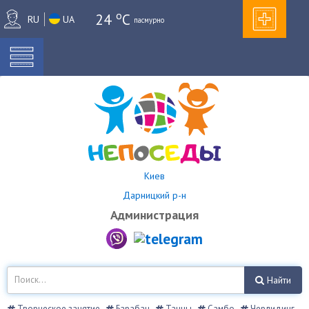
o
24
C
RU
UA
пасмурно
Киев
Дарницкий р-н
Администрация
Найти
Творческое занятие
Барабан
Танцы
Самбо
Черлидинг