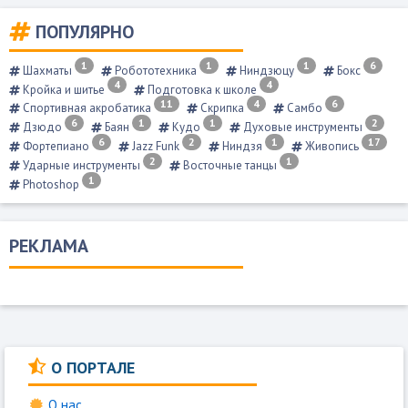
ПОПУЛЯРНО
1
1
1
6
Шахматы
Робототехника
Ниндзюцу
Бокс
4
4
Кройка и шитье
Подготовка к школе
11
4
6
Спортивная акробатика
Скрипка
Самбо
6
1
1
2
Дзюдо
Баян
Кудо
Духовые инструменты
6
2
1
17
Фортепиано
Jazz Funk
Ниндзя
Живопись
2
1
Ударные инструменты
Восточные танцы
1
Photoshop
РЕКЛАМА
О ПОРТАЛЕ
О нас